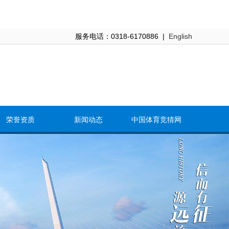
服务电话：0318-6170886 |
English
荣誉资质
新闻动态
中国体育竞猜网