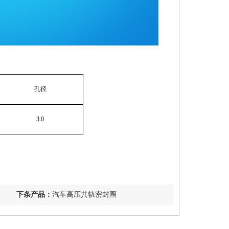
孔径
3.0
下条产品：
汽车高压共轨密封圈