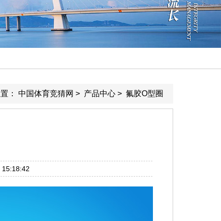
位置：
中国体育竞猜网
>
产品中心
>
氟胶O型圈
5:18:42