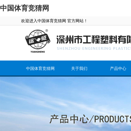
中国体育竞猜网
欢迎进入中国体育竞猜网 官方网站！
中国体育竞猜网
关于我们
产品中心