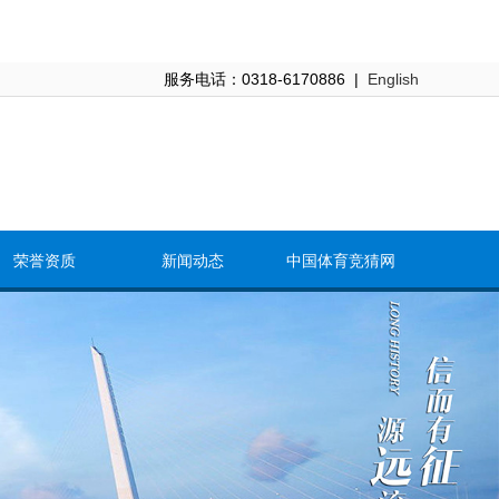
服务电话：0318-6170886 |
English
荣誉资质
新闻动态
中国体育竞猜网