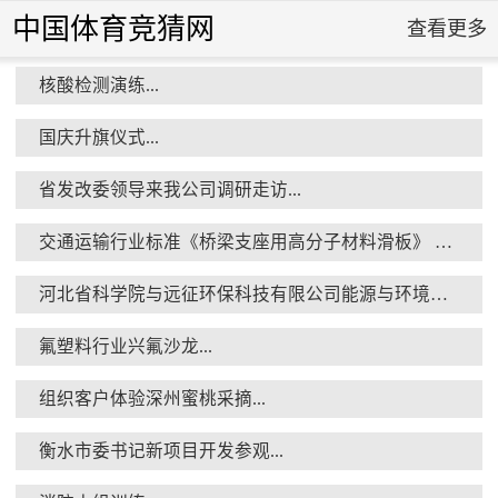
中国体育竞猜网
查看更多
核酸检测演练...
国庆升旗仪式...
省发改委领导来我公司调研走访...
交通运输行业标准《桥梁支座用高分子材料滑板》 送审稿审查会在京召开...
河北省科学院与远征环保科技有限公司能源与环境新材料成果转化基地签约暨揭牌仪式...
氟塑料行业兴氟沙龙...
组织客户体验深州蜜桃采摘...
衡水市委书记新项目开发参观...