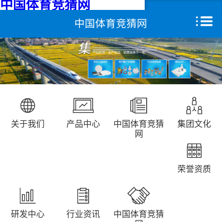
中国体育竞猜网
中国体育竞猜网
中国体育竞猜网
关于我们
产品中心
远征研发中心
关于我们
产品中心
中国体育竞猜
集团文化
创新能力
网
集团文化
荣誉资质
荣誉资质
新闻动态
研发中心
行业资讯
中国体育竞猜