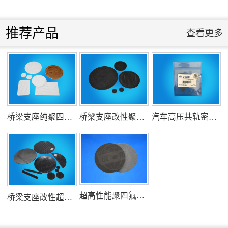
式...
推荐产品
查看更多
氟塑料行业兴氟沙龙...
组织客户体验深州蜜桃采摘...
衡水市委书记新项目开发参观...
桥梁支座纯聚四氟乙烯滑板
桥梁支座改性聚四氟乙烯滑板
汽车高压共轨密封圈
消防小组训练...
衡水安全局长参观...
超高性能聚四氟乙烯滑板
桥梁支座改性超高分子量聚乙烯滑板