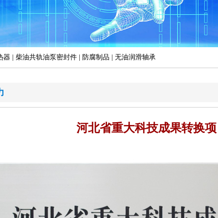
热器 | 柴油共轨油泵密封件 | 防腐制品 | 无油润滑轴承
力
河北省重大科技成果转换项