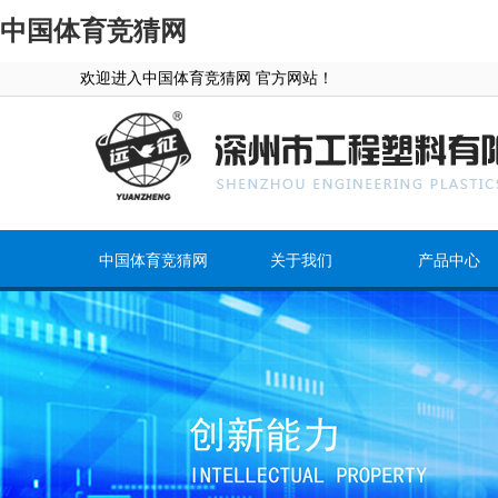
中国体育竞猜网
欢迎进入中国体育竞猜网 官方网站！
中国体育竞猜网
关于我们
产品中心