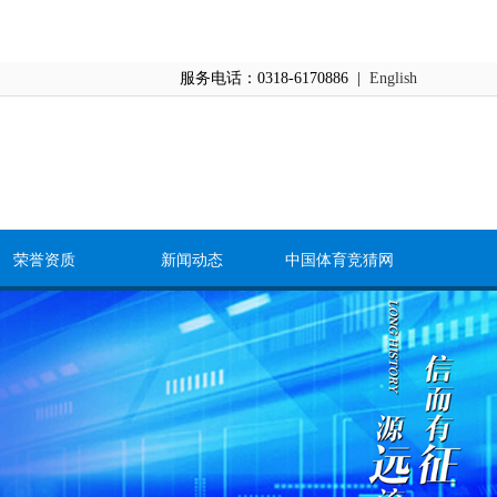
服务电话：0318-6170886 |
English
荣誉资质
新闻动态
中国体育竞猜网