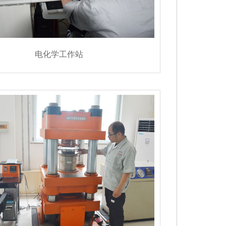
电化学工作站