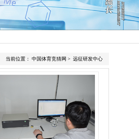
当前位置：
中国体育竞猜网
>
远征研发中心